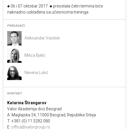
♣ 06 i 07 oktobar 2017. ♣ preostala četiri termina biće
naknadno usklađena sa učesnicima treninga
PREDAVAČI
Aleksandar Vasilski
Milica Bjelić
Nevena Lukić
KONTAKT
Katarina Štrangarov
Valor Akademija doo Beograd
A: Maglajska 24, 11000 Beograd, Republika Srbija
T: +381 (0) 11 3282 080
E:
office@valorgroup.rs