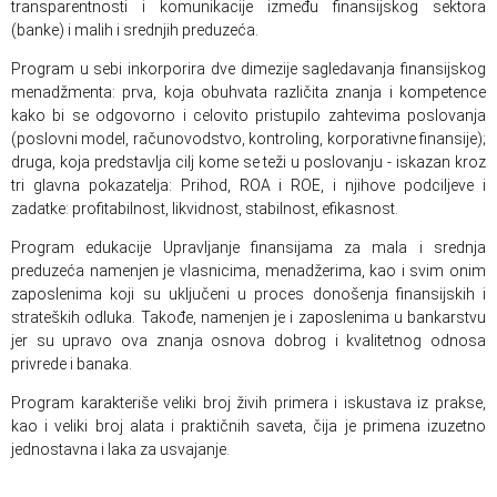
transparentnosti i komunikacije između finansijskog sektora
(banke) i malih i srednjih preduzeća.
Program u sebi inkorporira dve dimezije sagledavanja finansijskog
menadžmenta: prva, koja obuhvata različita znanja i kompetence
kako bi se odgovorno i celovito pristupilo zahtevima poslovanja
(poslovni model, računovodstvo, kontroling, korporativne finansije);
druga, koja predstavlja cilj kome se teži u poslovanju - iskazan kroz
tri glavna pokazatelja: Prihod, ROA i ROE, i njihove podciljeve i
zadatke: profitabilnost, likvidnost, stabilnost, efikasnost.
Program edukacije Upravljanje finansijama za mala i srednja
preduzeća namenjen je vlasnicima, menadžerima, kao i svim onim
zaposlenima koji su uključeni u proces donošenja finansijskih i
strateških odluka. Takođe, namenjen je i zaposlenima u bankarstvu
jer su upravo ova znanja osnova dobrog i kvalitetnog odnosa
privrede i banaka.
Program karakteriše veliki broj živih primera i iskustava iz prakse,
kao i veliki broj alata i praktičnih saveta, čija je primena izuzetno
jednostavna i laka za usvajanje.