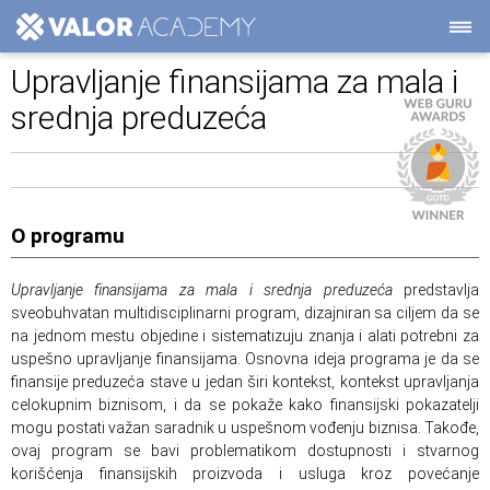
Upravljanje finansijama za mala i
srednja preduzeća
O programu
Upravljanje finansijama za mala i srednja preduzeća
predstavlja
sveobuhvatan multidisciplinarni program, dizajniran sa ciljem da se
na jednom mestu objedine i sistematizuju znanja i alati potrebni za
uspešno upravljanje finansijama. Osnovna ideja programa je da se
finansije preduzeća stave u jedan širi kontekst, kontekst upravljanja
celokupnim biznisom, i da se pokaže kako finansijski pokazatelji
mogu postati važan saradnik u uspešnom vođenju biznisa. Takođe,
ovaj program se bavi problematikom dostupnosti i stvarnog
korišćenja finansijskih proizvoda i usluga kroz povećanje