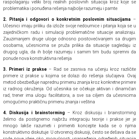
raspolaganju veliki broj realnih poslovnih situacija kroz koje se
problematika i ponuđena rešenja najbolje razumeju i pamte.
2. Pitanja i odgovori o konkretnim poslovnim situacijama
–
Učesnici imaju priliku da izlože svoje nedoumice i pitanja koja se u
zajedničkom radu i simulaciji problematične situacije analiziraju.
Zauzimanjem druge uloge odnosno poistovećivanjem sa drugim
osobama, učesnicima se pruža prilika da situacije sagledaju iz
drugog ugla, da ih bolje razumeju i samim tim budu spremni da
ponude nova konstruktivna rešenja.
3. Primeri iz prakse
– Rad se zasniva na učenju kroz različite
primere iz prakse u kojima se dolazi do rešenja slučajeva. Ovaj
metod obezbeđuje naprednu primenu znanja kroz konkretne primere
iz radnog okruženja. Od učesnika se očekuje aktivan i dinamičan
rad, trener ima ulogu facilitatora, a sve sa ciljem da učesnicima
omogućimo praktičnu primenu znanja i veština
4. Diskusija i brainstorming
– Kroz diskusiju i brainstorming
želimo da postignemo najbržu integraciju teorije i prakse jer je
mnogo lakše razumeti i primeniti koncepte kada se o njima
konstruktivno diskutuje. U otvorenoj diskusiji, često se dešava da se
rode nove ideje oko mogućnosti unapređenja određenih situacija