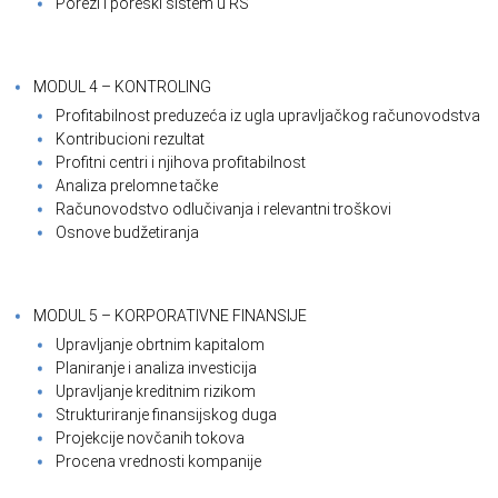
Porezi i poreski sistem u RS
MODUL 4 – KONTROLING
Profitabilnost preduzeća iz ugla upravljačkog računovodstva
Kontribucioni rezultat
Profitni centri i njihova profitabilnost
Analiza prelomne tačke
Računovodstvo odlučivanja i relevantni troškovi
Osnove budžetiranja
MODUL 5 – KORPORATIVNE FINANSIJE
Upravljanje obrtnim kapitalom
Planiranje i analiza investicija
Upravljanje kreditnim rizikom
Strukturiranje finansijskog duga
Projekcije novčanih tokova
Procena vrednosti kompanije