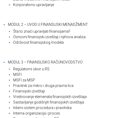
Korporativno upravljanje
MODUL 2 – UVOD U FINANSIJSKI MENADŽMENT
Šta to znači upravljati finansijama?
Osnovni finansijski izveštaji i njihova analiza
Održivost finansijskog modela
MODUL 3 – FINANSIJSKO RAČUNOVODSTVO
Regulatorni okvir u RS
MSFI
MSFI za MSP
Pravilnik za mikro i druga pravna lica
Finansijski izveštaji
Vrednovanje elemenata finansijskih izveštaja
Sastavljanje godišnjih finansijskih izveštaja
Interni sistem procedura i pravilnika
Interna organizacija i proces