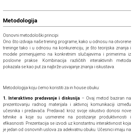
Metodologija
Osnovni metodološki principi
Ono što izdvaja naše trening programe, kako u odnosu na otvorene
treninge tako i u odnosu na konkurenciju, je što teorijska znanja i
modele primenjujemo na konkretnim slučajevima i primerima iz
poslovne prakse. Kombinacija različitih interaktivnih metoda
pokazala se kao put za najbrže usvajanje znanja i iskustava.
Metodologija koju ćemo koristiti za in house obuku:
1. Interaktivno predavanje i diskusija
– Ovaj metod baziran na
prezentovanju radnog materijala i aktivnoj komunikaciji između
učesnika i predavača. Predavač kroz svoje iskustvo donosi nove
tehnike a koje su usmerene na postizanje produktivnosti i
efikasnosti. Prezentacija se izvodi uz konstantnu interaktivnost koja
je jedan od osnovnih uslova za adekvatnu obuku. Učesnici imaju na