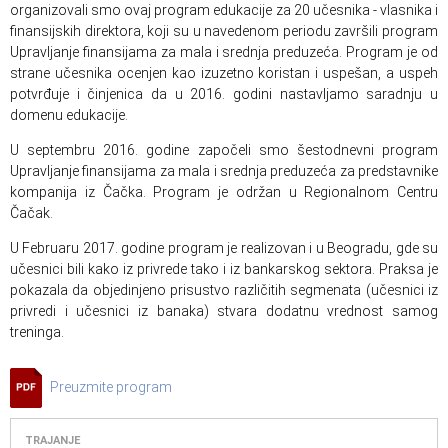
organizovali smo ovaj program edukacije za 20 učesnika - vlasnika i
finansijskih direktora, koji su u navedenom periodu završili program
Upravljanje finansijama za mala i srednja preduzeća. Program je od
strane učesnika ocenjen kao izuzetno koristan i uspešan, a uspeh
potvrđuje i činjenica da u 2016. godini nastavljamo saradnju u
domenu edukacije.
U septembru 2016. godine započeli smo šestodnevni program
Upravljanje finansijama za mala i srednja preduzeća za predstavnike
kompanija iz Čačka. Program je održan u Regionalnom Centru
Čačak.
U Februaru 2017. godine program je realizovan i u Beogradu, gde su
učesnici bili kako iz privrede tako i iz bankarskog sektora. Praksa je
pokazala da objedinjeno prisustvo različitih segmenata (učesnici iz
privredi i učesnici iz banaka) stvara dodatnu vrednost samog
treninga.
Preuzmite program
TRAJANJE