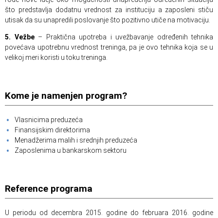
što predstavlja dodatnu vrednost za instituciju a zaposleni stiču
utisak da su unapredili poslovanje što pozitivno utiče na motivaciju.
5. Vežbe
– Praktična upotreba i uvežbavanje određenih tehnika
povećava upotrebnu vrednost treninga, pa je ovo tehnika koja se u
velikoj meri koristi u toku treninga.
Kome je namenjen program?
Vlasnicima preduzeća
Finansijskim direktorima
Menadžerima malih i srednjih preduzeća
Zaposlenima u bankarskom sektoru
Reference programa
U periodu od decembra 2015. godine do februara 2016. godine