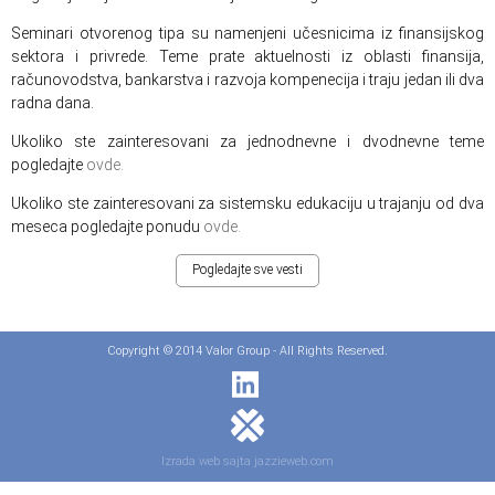
Seminari otvorenog tipa su namenjeni učesnicima iz finansijskog
sektora i privrede. Teme prate aktuelnosti iz oblasti finansija,
računovodstva, bankarstva i razvoja kompenecija i traju jedan ili dva
radna dana.
Ukoliko ste zainteresovani za jednodnevne i dvodnevne teme
pogledajte
ovde.
Ukoliko ste zainteresovani za sistemsku edukaciju u trajanju od dva
meseca pogledajte ponudu
ovde.
Pogledajte sve vesti
Copyright © 2014 Valor Group - All Rights Reserved.
Izrada web sajta jazzieweb.com